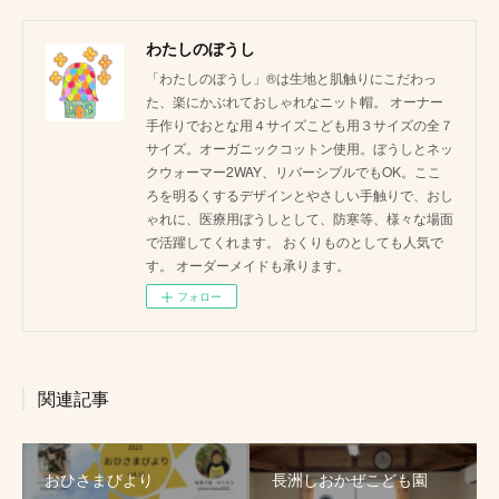
わたしのぼうし
「わたしのぼうし」®は生地と肌触りにこだわっ
た、楽にかぶれておしゃれなニット帽。 オーナー
手作りでおとな用４サイズこども用３サイズの全７
サイズ。オーガニックコットン使用。ぼうしとネッ
クウォーマー2WAY、リバーシブルでもOK。ここ
ろを明るくするデザインとやさしい手触りで、おし
ゃれに、医療用ぼうしとして、防寒等、様々な場面
で活躍してくれます。 おくりものとしても人気で
す。 オーダーメイドも承ります。
フォロー
関連記事
おひさまびより
長洲しおかぜこども園