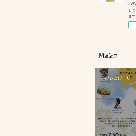
2W
しと
ます
関連記事
おひさまびより