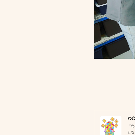
わ
「わ
とな