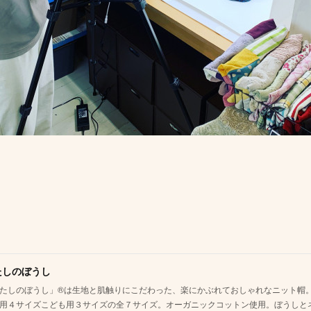
たしのぼうし
たしのぼうし」®は生地と肌触りにこだわった、楽にかぶれておしゃれなニット帽。
用４サイズこども用３サイズの全７サイズ。オーガニックコットン使用。ぼうしと