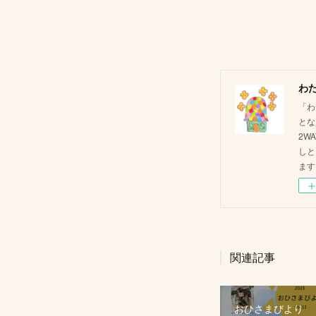
わ
「わ
とな
2W
しと
ます
関連記事
おひさまびより