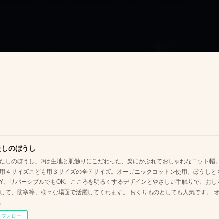
たしのぼうし
たしのぼうし」®は生地と肌触りにこだわった、楽にかぶれておしゃれなニット帽。
用４サイズこども用３サイズの全７サイズ。オーガニックコットン使用。ぼうしと
AY、リバーシブルでもOK。こころを明るくするデザインとやさしい手触りで、お
して、防寒等、様々な場面で活躍してくれます。 おくりものとしても人気です。 
。
フォロー