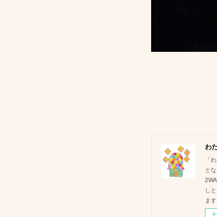
わ
「わ
とな
2W
しと
ます