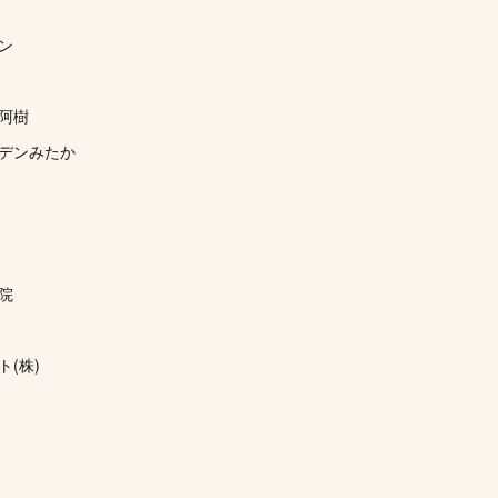
ン
阿樹
デンみたか
院
(株)