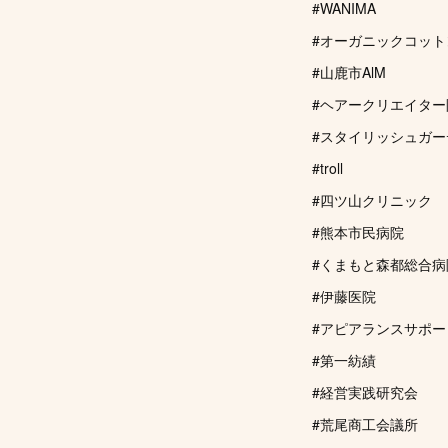
#WANIMA
#オーガニックコット
#山鹿市AlM
#ヘアークリエイター
#スタイリッシュガー
#troll
#四ツ山クリニック
#熊本市民病院
#くまもと森都総合病
#伊藤医院
#アピアランスサポート
#第一紡績
#経営実践研究会
#荒尾商工会議所