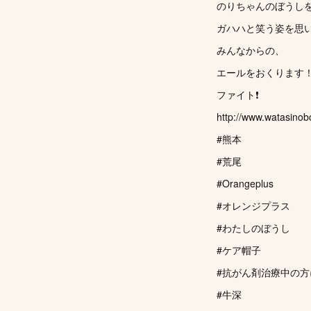
のりちゃんのぼうしを
ガハハと笑う姿を思
みんなからの、
エールをおくります
ファイト❗️
http://www.watasinob
#熊本
#荒尾
#Orangeplus
#オレンジプラス
#わたしのぼうし
#ケア帽子
#抗がん剤治療中の方
#牛深