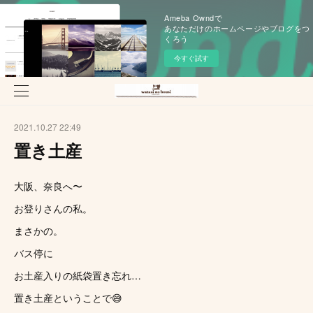
Ameba Owndで
あなただけのホームページやブログをつ
くろう
今すぐ試す
2021.10.27 22:49
置き土産
大阪、奈良へ〜
お登りさんの私。
まさかの。
バス停に
お土産入りの紙袋置き忘れ…
置き土産ということで😅