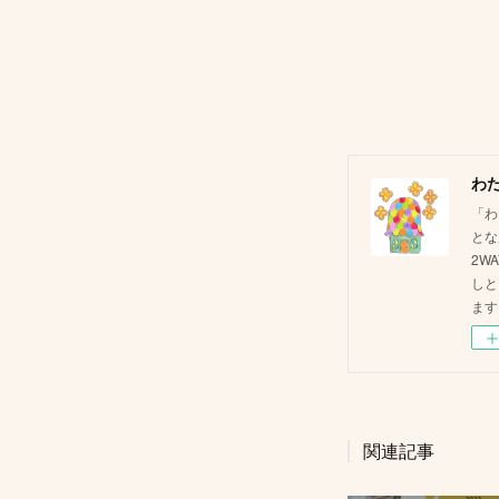
わ
「わ
とな
2W
しと
ます
関連記事