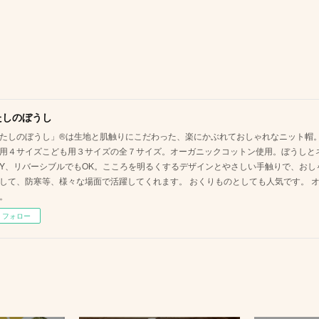
たしのぼうし
たしのぼうし」®は生地と肌触りにこだわった、楽にかぶれておしゃれなニット帽。
用４サイズこども用３サイズの全７サイズ。オーガニックコットン使用。ぼうしと
AY、リバーシブルでもOK。こころを明るくするデザインとやさしい手触りで、お
して、防寒等、様々な場面で活躍してくれます。 おくりものとしても人気です。 
。
フォロー