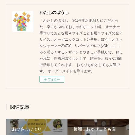
わたしのぼうし
「わたしのぼうし」®は生地と肌触りにこだわっ
た、楽にかぶれておしゃれなニット帽。 オーナー
手作りでおとな用４サイズこども用３サイズの全７
サイズ。オーガニックコットン使用。ぼうしとネッ
クウォーマー2WAY、リバーシブルでもOK。ここ
ろを明るくするデザインとやさしい手触りで、おし
ゃれに、医療用ぼうしとして、防寒等、様々な場面
で活躍してくれます。 おくりものとしても人気で
す。 オーダーメイドも承ります。
フォロー
関連記事
おひさまびより
長洲しおかぜこども園