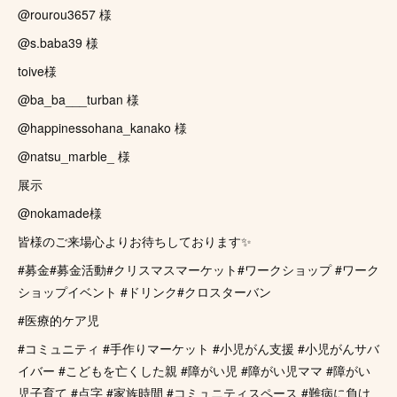
@rourou3657 様
@s.baba39 様
toive様
@ba_ba___turban 様
@happinessohana_kanako 様
@natsu_marble_ 様
展示
@nokamade様
皆様のご来場心よりお待ちしております✨
#募金#募金活動#クリスマスマーケット#ワークショップ #ワーク
ショップイベント #ドリンク#クロスターバン
#医療的ケア児
#コミュニティ #手作りマーケット #小児がん支援 #小児がんサバ
イバー #こどもを亡くした親 #障がい児 #障がい児ママ #障がい
児子育て #点字 #家族時間 #コミュニティスペース #難病に負け