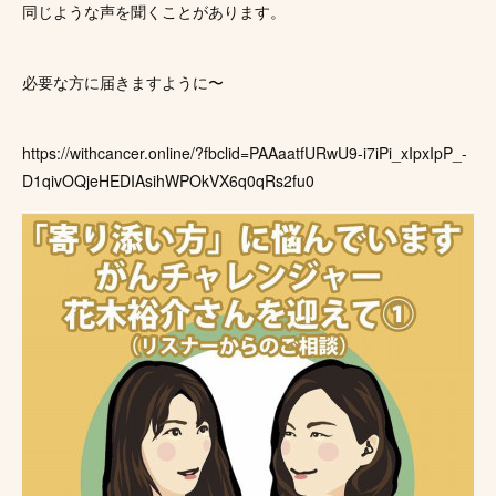
同じような声を聞くことがあります。
必要な方に届きますように〜
https://withcancer.online/?fbclid=PAAaatfURwU9-i7iPi_xIpxIpP_-
D1qivOQjeHEDIAsihWPOkVX6q0qRs2fu0