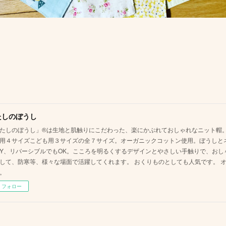
たしのぼうし
たしのぼうし」®は生地と肌触りにこだわった、楽にかぶれておしゃれなニット帽。
用４サイズこども用３サイズの全７サイズ。オーガニックコットン使用。ぼうしと
AY、リバーシブルでもOK。こころを明るくするデザインとやさしい手触りで、お
して、防寒等、様々な場面で活躍してくれます。 おくりものとしても人気です。 
。
フォロー