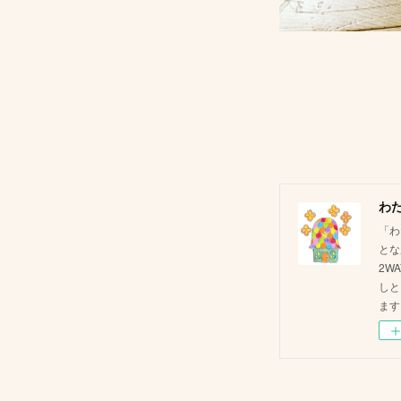
わ
「わ
とな
2W
しと
ます