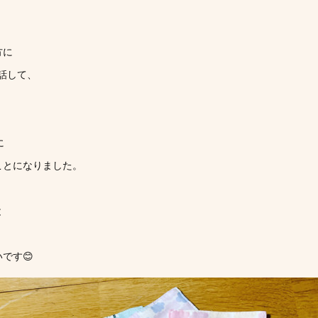
方に
をお話して、
、
に
ことになりました。
と
です😊