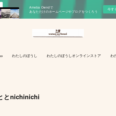
Ameba Owndで
今す
あなただけのホームページやブログをつくろう
us
わたしのぼうし
わたしのぼうしオンラインストア
わ
ichinichi