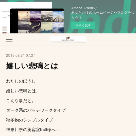
Ameba Owndで
あなただけのホームページやブログをつ
くろう
今すぐ試す
2019.08.31 07:37
嬉しい悲鳴とは
わたしのぼうし
嬉しい悲鳴とは、
こんな事だと。
ダーク系のパッチワークタイプ
秋冬物のシンプルタイプ
神奈川県の美容室troll様へ～