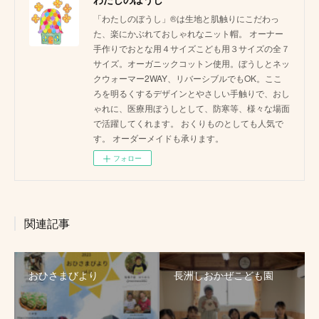
「わたしのぼうし」®は生地と肌触りにこだわっ
た、楽にかぶれておしゃれなニット帽。 オーナー
手作りでおとな用４サイズこども用３サイズの全７
サイズ。オーガニックコットン使用。ぼうしとネッ
クウォーマー2WAY、リバーシブルでもOK。ここ
ろを明るくするデザインとやさしい手触りで、おし
ゃれに、医療用ぼうしとして、防寒等、様々な場面
で活躍してくれます。 おくりものとしても人気で
す。 オーダーメイドも承ります。
フォロー
関連記事
おひさまびより
長洲しおかぜこども園