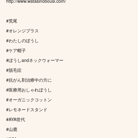
http://www.watasinobousi.com/
#荒尾
#オレンジプラス
#わたしのぼうし
#ケア帽子
#ぼうしandネックウォーマー
#脱毛症
#抗がん剤治療中の方に
#医療用おしゃれぼうし
#オーガニックコットン
#レモネードスタンド
#AYA世代
#山鹿