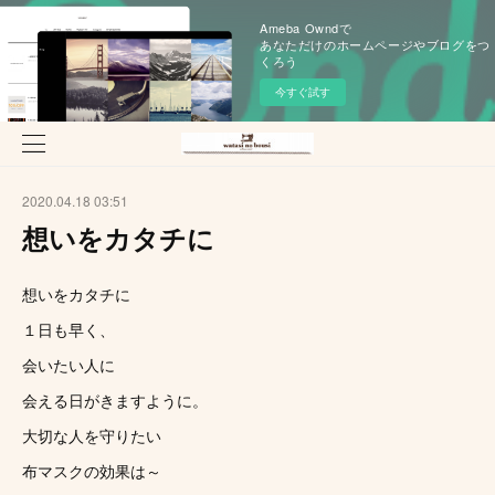
Ameba Owndで
あなただけのホームページやブログをつ
くろう
今すぐ試す
2020.04.18 03:51
想いをカタチに
想いをカタチに
１日も早く、
会いたい人に
会える日がきますように。
大切な人を守りたい
布マスクの効果は～