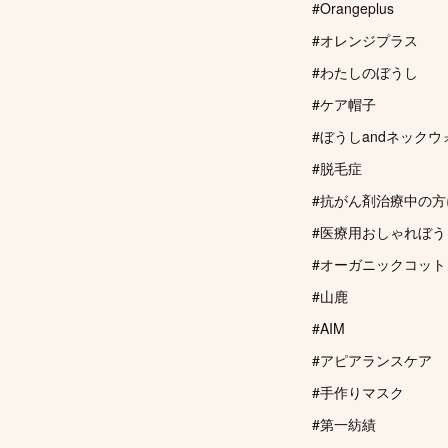
#Orangeplus
#オレンジプラス
#わたしのぼうし
#ケア帽子
#ぼうしandネック
#脱毛症
#抗がん剤治療中の方
#医療用おしゃれぼう
#オーガニックコット
#山鹿
#AIM
#アピアランスケア
#手作りマスク
#第一紡績