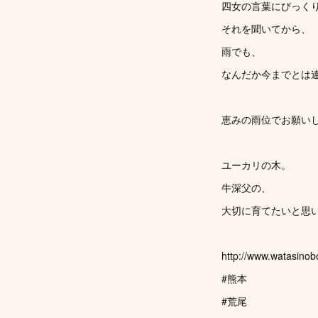
四女の言葉にびっく
それを聞いてから、
雨でも、
なんだか今までとは
恵みの雨位でお願い
ユーカリの木。
牛深父の、
大切に育てたいと思
http://www.watasinob
#熊本
#荒尾