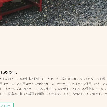
たしのぼうし
たしのぼうし」®は生地と肌触りにこだわった、楽にかぶれておしゃれなニット帽。
用４サイズこども用３サイズの全７サイズ。オーガニックコットン使用。ぼうしと
AY、リバーシブルでもOK。こころを明るくするデザインとやさしい手触りで、お
して、防寒等、様々な場面で活躍してくれます。 おくりものとしても人気です。 
。
フォロー