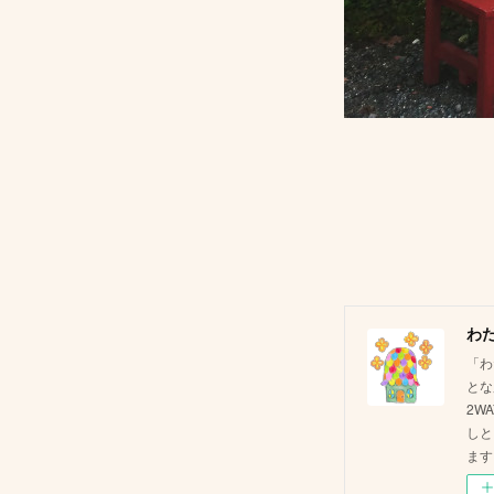
わ
「わ
とな
2W
しと
ます