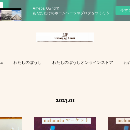
Ameba Owndで
今す
あなただけのホームページやブログをつくろう
us
わたしのぼうし
わたしのぼうしオンラインストア
わ
2023
.
01