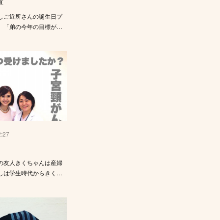
置
しご近所さんの誕生日プ
。「弟の今年の目標が…
2:27
の友人きくちゃんは産婦
しは学生時代からきく…