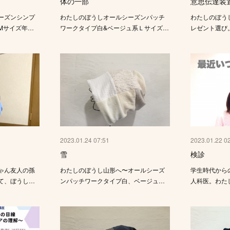
体の一部
意思伝達装
ーズンシンプ
わたしのぼうしオールシーズンパッチ
わたしのぼう
Mサイズ年…
ワークタイプ白&ベージュ系Ｌサイズ…
レゼント選び
2023.01.24 07:51
2023.01.22 0
雪
検診
ゃん友人の孫
わたしのぼうし山形へ〜オールシーズ
学生時代から
て、ぼうし…
ンパッチワークタイプ白、ベージュ…
人科医。わた