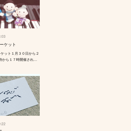
8:03
hiマーケット
chiマーケット１月３０日から２
時から１７時開催され…
0:22