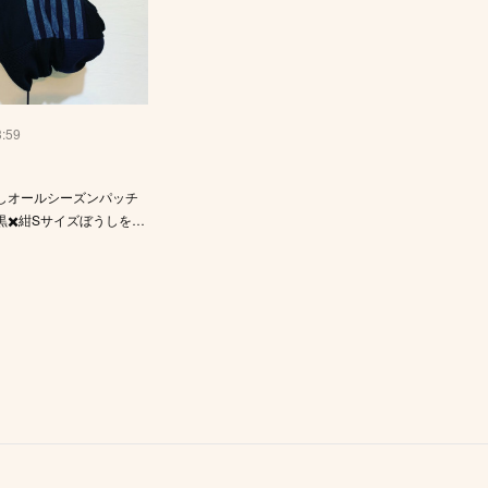
3:59
しオールシーズンパッチ
黒✖️紺Sサイズぼうしを…