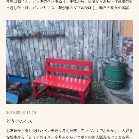
今朝は朝イチ、デッキのペンキぬり。午後から、自宅からお店へ作品達の引
っ越し仕上げ。ガンバリマス～我が家のダブル受験も、昨日の長女の国試…
2019.02.16 11:10
どうぞのイス
お友達から譲り受けたベンチ色々考えた末、赤いペンキでおめかし。大好き
な絵本から「どうぞのイス」今月末からデコポンの無人販売もはじまる事…