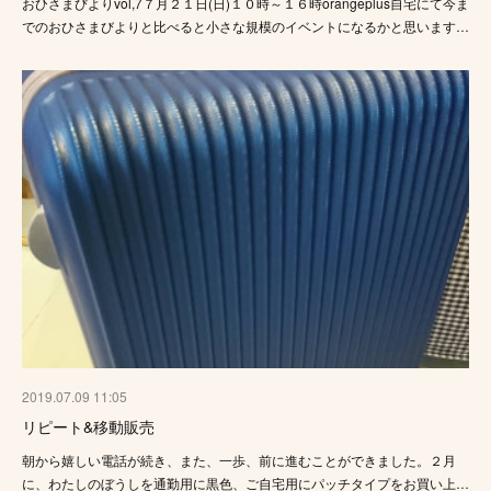
おひさまびよりvol,7７月２１日(日)１０時～１６時orangeplus自宅にて今ま
でのおひさまびよりと比べると小さな規模のイベントになるかと思います…
2019.07.09 11:05
リピート&移動販売
朝から嬉しい電話が続き、また、一歩、前に進むことができました。２月
に、わたしのぼうしを通勤用に黒色、ご自宅用にパッチタイプをお買い上…